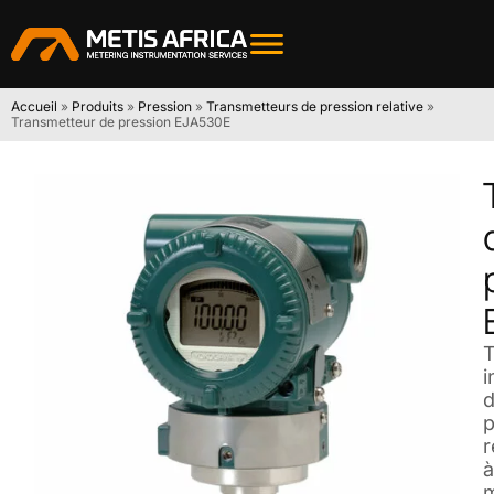
Accueil
»
Produits
»
Pression
»
Transmetteurs de pression relative
»
Transmetteur de pression EJA530E
T
i
p
r
à