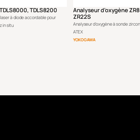
 TDLS8000, TDLS8200
Analyseur d’oxygène ZR
ZR22S
aser à diode accordable pour
Analyseur d'oxygène à sonde zircon
 in situ
ATEX
YOKOGAWA