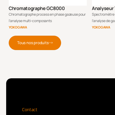
Chromatographe GC8000
Analyseur
Chromatographe process en phase gazeuse pour
Spectromètre l
l'analyse multi-composants
l'analyse de gaz
YOKOGAWA
YOKOGAWA
Tous nos produits
Contact