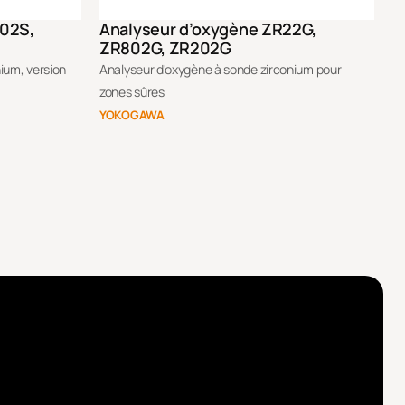
802S,
Analyseur d’oxygène ZR22G,
ZR802G, ZR202G
ium, version
Analyseur d'oxygène à sonde zirconium pour
zones sûres
YOKOGAWA