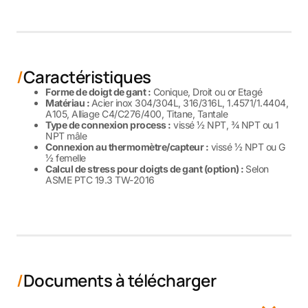
Caractéristiques
Forme de doigt de gant :
Conique, Droit ou or Etagé
Matériau :
Acier inox 304/304L, 316/316L, 1.4571/1.4404,
A105, Alliage C4/C276/400, Titane, Tantale
Type de connexion process :
vissé ½ NPT, ¾ NPT ou 1
NPT mâle
Connexion au thermomètre/capteur :
vissé ½ NPT ou G
½ femelle
Calcul de stress pour doigts de gant (option) :
Selon
ASME PTC 19.3 TW-2016
Documents à télécharger