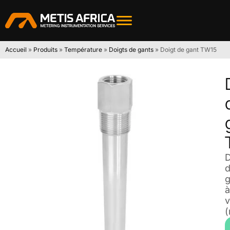
Accueil
»
Produits
»
Température
»
Doigts de gants
»
Doigt de gant TW15
D
g
à
v
(