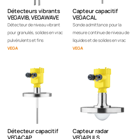
Détecteurs vibrants
Capteur capacitif
VEGAVIB, VEGAWAVE
VEGACAL
Détecteur de niveau vibrant
Sonde admittance pour la
pour granulés, solides en vrac
mesure continue de niveau de
pulvérulents et fins
liquides et de solides en vrac
VEGA
VEGA
Détecteur capacitif
Capteur radar
VEGACAP
VEGAPULS