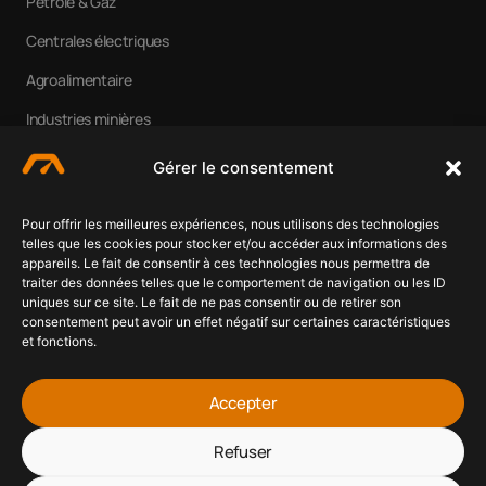
Pétrole & Gaz
Centrales électriques
Agroalimentaire
Industries minières
Cimenteries
Gérer le consentement
EN SAVOIR PLUS
Qui sommes-nous ?
Pour offrir les meilleures expériences, nous utilisons des technologies
telles que les cookies pour stocker et/ou accéder aux informations des
Nos services
appareils. Le fait de consentir à ces technologies nous permettra de
traiter des données telles que le comportement de navigation ou les ID
Nous contacter
uniques sur ce site. Le fait de ne pas consentir ou de retirer son
consentement peut avoir un effet négatif sur certaines caractéristiques
Mentions légales
et fonctions.
Gestion des cookies
Accepter
Nous contacter
Refuser